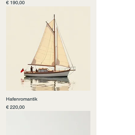
Preis
€ 190,00
Hafenromantik
Preis
€ 220,00