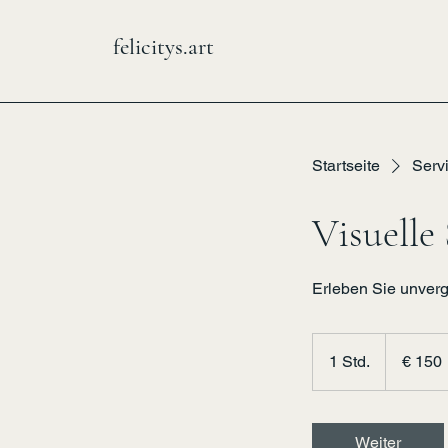
felicitys.art
Startseite
Servi
Visuelle 
Erleben Sie unverg
150
Euro
1 Std.
1
€ 150
S
t
d
Weiter